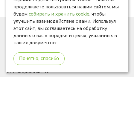
продолжаете пользоваться нашим сайтом, мы
будем
собирать и хранить cookie
, чтобы
улучшить взаимодействие с вами. Используя
этот сайт, вы соглашаетесь на обработку
Актив отель «Собер», © 2026
данных о вас в порядке и целях, указанных в
наших документах.
Понятно, спасибо
Краснодарский край, Северский район, ст. Убинская,
ул. Набережная, 42
Тел.:
+7 (929) 82-444-00
soberhotel@yandex.ru